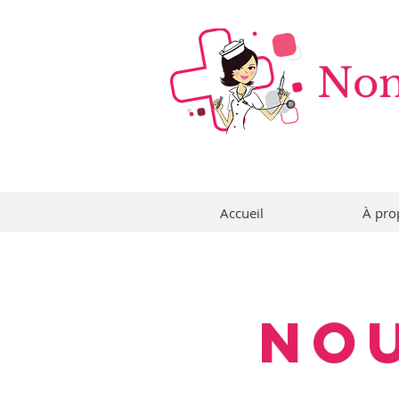
Nom
Accueil
À pro
No