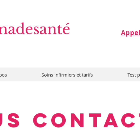
adesanté
Appel
pos
Soins infirmiers et tarifs
Test 
us contac